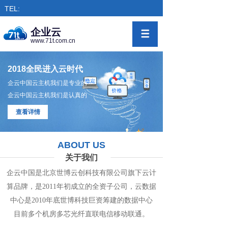
TEL:
企业云
www.71t.com.cn
2018全民进入云时代
企云中国云主机我们是专业的
企云中国云主机我们是认真的
查看详情
ABOUT US
关于我们
企云中国是北京世博云创科技有限公司旗下
云计
算
品牌，是
2011年初成立的全资子公司，
云数
据
中心
是2010年底世博科技巨资筹
建的
数据
中
心
目前多个机房
多
芯光纤直联电信移动联通。