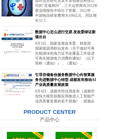
面对运营商究竟算不算创新型科技公
司的“灵魂拷问”，三大运营商在2022年
度业绩报告中给出了答案。2022年，
中国电信研发费用为106亿元，同比增
长52.3...
数据中心怎么进行交易 发改委绿证新
规出台
8月3日，国家发展改革委、财政部、
国家能源局联合发布《关于做好可再
生能源绿色电力证书全覆盖工作促进
可再生能源电力消费的通知》（以下
简称《通知》），《通知》...
引导存储备份服务数据中心向智算服
务先进数据中心转型 成都发布推动AI
产业高质量发展政策
8月4日，成都市经信局发布《成都市
加快大模型创新应用推进人工智能产
业高质量发展的若干措施》，措施从
强化智能算力供给、提升创新策源能
PRODUCT CENTER
力等方面提出20条举措。...
产品中心